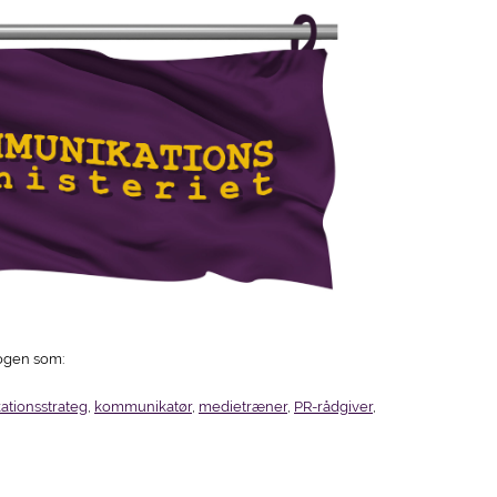
nogen som:
tionsstrateg
,
kommunikatør
,
medietræner
,
PR-rådgiver
,