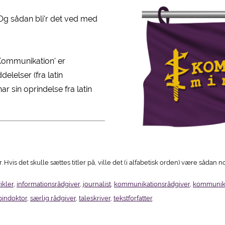
 Og sådan bli'r det ved med
'Kommunikation' er
lelser (fra latin
har sin oprindelse fra latin
vis det skulle sættes titler på, ville det (i alfabetisk orden) være sådan 
ikler
,
informationsrådgiver
,
journalist
,
kommunikationsrådgiver
,
kommunika
pindoktor
,
særlig rådgiver
,
taleskriver
,
tekstforfatter
.