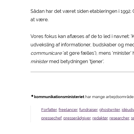
Sådan har det været siden etableringen i 1992.
at være.
Vores fokus kan aflæses af de to led i navnet: 
udveksling af informationer, budskaber og medde
communicare
'at gøre fælles'), mens 'minister' 
minister
med betydningen 'tjener'.
kommunikationsministeriet
har mange arbejdsområder. H
Forfatter
,
freelancer
,
fundraiser
,
ghostwriter
,
idéudv
pressechef
,
presserådgiver
,
redaktør
,
researcher
,
s